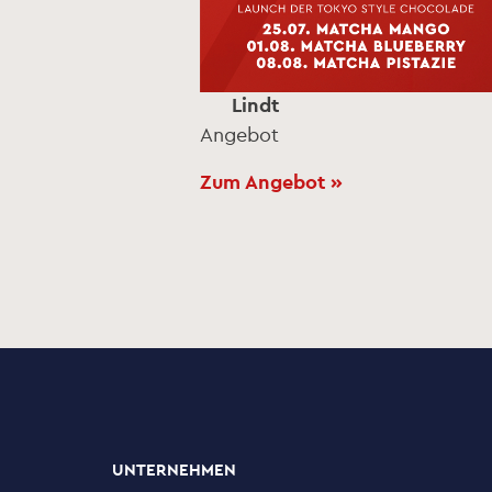
Lindt
Angebot
t »
Zum Angebot »
UNTERNEHMEN