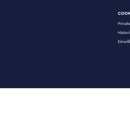
COOK
Privat
Histor
Einwil